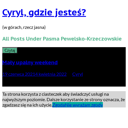
Cyryl, gdzie jesteś?
(w górach, rzecz jasna)
All Posts Under
Pasma Pewelsko-Krzeczowskie
Czytaj
Mały upalny weekend
19 czerwca 2021
4 kwietnia 2022
by
Cyryl
…czyli dwa upalne dni w Beskidzie Małym.
Ta strona korzysta z ciasteczek aby świadczyć usługi na
najwyższym poziomie. Dalsze korzystanie ze strony oznacza, że
zgadzasz się na ich użycie.
Zgoda
Nie wyrażam zgody