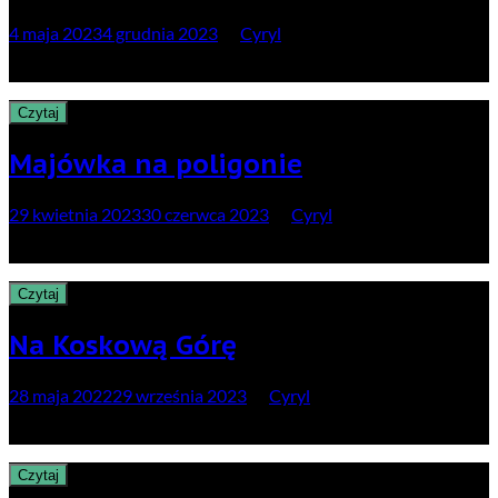
4 maja 2023
4 grudnia 2023
by
Cyryl
…czyli końcówka majówki wśród klasyków Beskidu Niskiego
Czytaj
Majówka na poligonie
29 kwietnia 2023
30 czerwca 2023
by
Cyryl
…czyli najbardziej tajemnicze górskie pasmo Słowacji
Czytaj
Na Koskową Górę
28 maja 2022
29 września 2023
by
Cyryl
…czyli weekendowy strzał w Beskidzie Makowskim
Czytaj