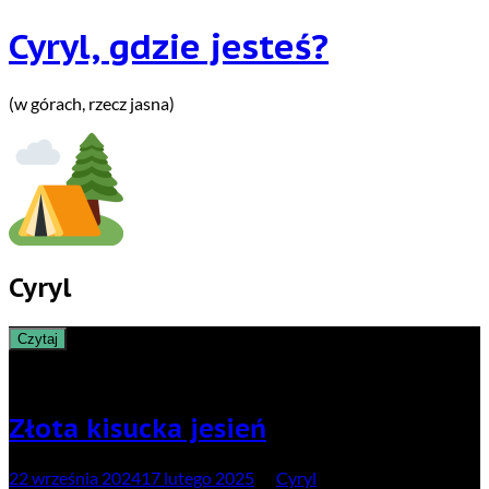
Cyryl, gdzie jesteś?
(w górach, rzecz jasna)
Cyryl
Czytaj
Najnowsze
Złota kisucka jesień
22 września 2024
17 lutego 2025
by
Cyryl