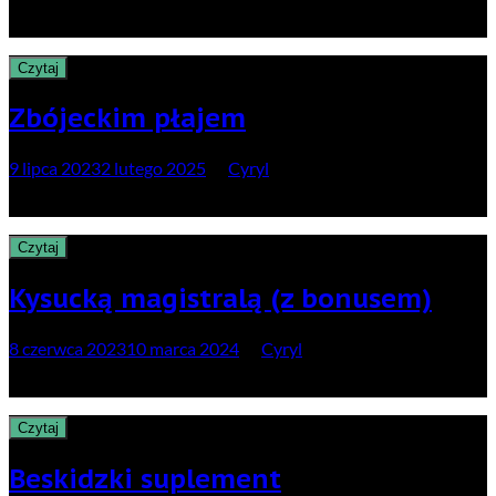
…czyli koniec września na pograniczu
Czytaj
Zbójeckim płajem
9 lipca 2023
2 lutego 2025
by
Cyryl
…czyli cztery dni w pustce Karpat Południowych
Czytaj
Kysucką magistralą (z bonusem)
8 czerwca 2023
10 marca 2024
by
Cyryl
…czyli długi weekend w ciszy i spokoju
Czytaj
Beskidzki suplement