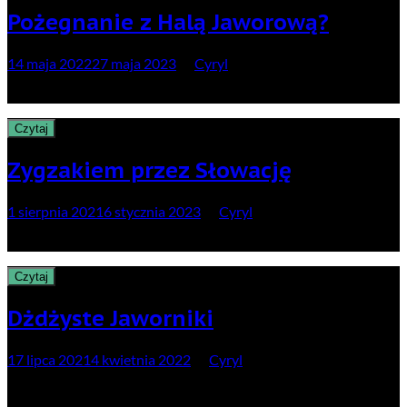
Pożegnanie z Halą Jaworową?
14 maja 2022
27 maja 2023
by
Cyryl
…czyli weekendowy biwak w sercu Beskidu Śląskiego
Czytaj
Zygzakiem przez Słowację
1 sierpnia 2021
6 stycznia 2023
by
Cyryl
…czyli spontaniczna wakacyjna tułaczka bez planu
Czytaj
Dżdżyste Jaworniki
17 lipca 2021
4 kwietnia 2022
by
Cyryl
…czyli trzy dni w deszczowych Jawornikach na pograniczu