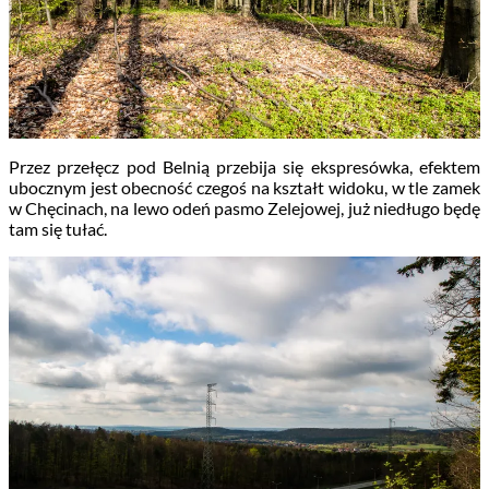
Przez przełęcz pod Belnią przebija się ekspresówka, efektem
ubocznym jest obecność czegoś na kształt widoku, w tle zamek
w Chęcinach, na lewo odeń pasmo Zelejowej, już niedługo będę
tam się tułać.