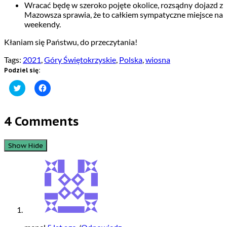
Wracać będę w szeroko pojęte okolice, rozsądny dojazd z
Mazowsza sprawia, że to całkiem sympatyczne miejsce na
weekendy.
Kłaniam się Państwu, do przeczytania!
Tags:
2021
,
Góry Świętokrzyskie
,
Polska
,
wiosna
Podziel się:
Click
Click
to
to
share
share
on
on
Twitter
Facebook
4 Comments
(Opens
(Opens
in
in
new
new
window)
window)
Show
Hide