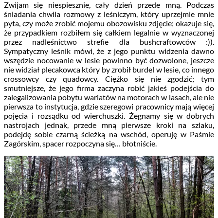
Zwijam się niespiesznie, cały dzień przede mną. Podczas
śniadania chwila rozmowy z leśniczym, który uprzejmie mnie
pyta, czy może zrobić mojemu obozowisku zdjęcie; okazuje się,
że przypadkiem rozbiłem się całkiem legalnie w wyznaczonej
przez nadleśnictwo strefie dla bushcraftowców :)).
Sympatyczny leśnik mówi, że z jego punktu widzenia dawno
wszędzie nocowanie w lesie powinno być dozwolone, jeszcze
nie widział plecakowca który by zrobił burdel w lesie, co innego
crossowcy czy quadowcy. Ciężko się nie zgodzić; tym
smutniejsze, że jego firma zaczyna robić jakieś podejścia do
zalegalizowania pobytu wariatów na motorach w lasach, ale nie
pierwsza to instytucja, gdzie szeregowi pracownicy mają więcej
pojęcia i rozsądku od wierchuszki. Żegnamy się w dobrych
nastrojach jednak, przede mną pierwsze kroki na szlaku,
podejdę sobie czarną ścieżką na wschód, operuję w Paśmie
Zagórskim, spacer rozpoczyna się… błotniście.